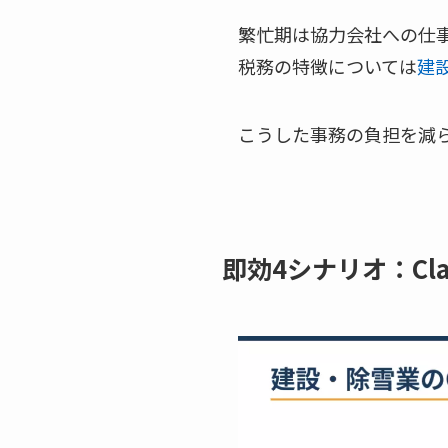
繁忙期は協力会社への仕
税務の特徴については
建
こうした事務の負担を減
即効4シナリオ：Cl