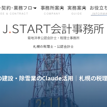
･契約･業務フロー
事務所案内
実務案内
お役立
FEE & CONTRACT
COMPANY
GUIDE
INFORM
札幌の税理士・公認会計士
の建設・除雪業のClaude活用｜札幌の税