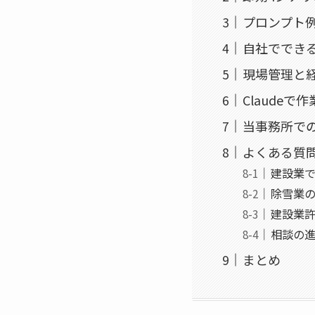
プロンプト
自社ででき
現場管理と
Claude
当事務所で
よくある質
建設業で
除雪業
建設業
相談の
まとめ