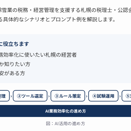
除雪業の税務・経営管理を支援する札幌の税理士・公認
用する具体的なシナリオとプロンプト例を解説します。
に役立ちます
業務効率化に使いたい札幌の経営者
か知りたい方
安がある方
›
›
›
›
整理
②ツール選定
③ルール策定
④試験運用
⑤
AI業務効率化の進め方
図：AI活用の進め方