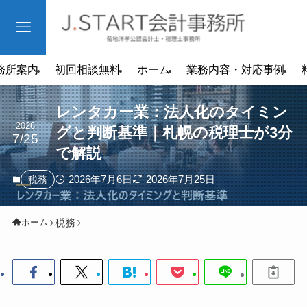
務所案内
初回相談無料
ホーム
業務内容・対応事例
レンタカー業：法人化のタイミン
2026
グと判断基準｜札幌の税理士が3分
7/25
で解説
2026年7月6日
2026年7月25日
税務
税務
ホーム