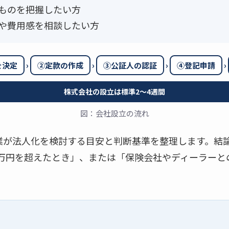
ものを把握したい方
や費用感を相談したい方
›
›
›
›
を決定
②定款の作成
③公証人の認証
④登記申請
株式会社の設立は標準2〜4週間
図：会社設立の流れ
業が法人化を検討する目安と判断基準を整理します。結
00万円を超えたとき」、または「保険会社やディーラー