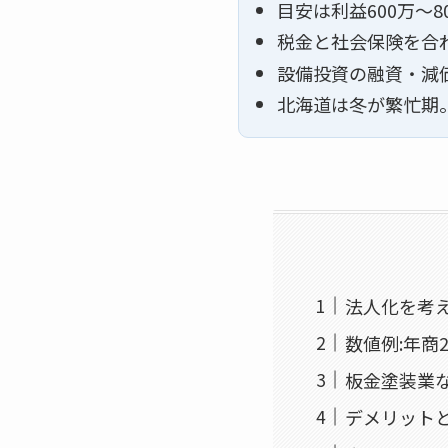
目安は利益600万〜
税金と社会保険を合
設備投資の融資・減
北海道は冬が繁忙期
法人化を考
数値例:年商2
板金塗装業
デメリット