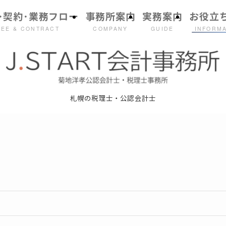
･契約･業務フロー
事務所案内
実務案内
お役立
FEE & CONTRACT
COMPANY
GUIDE
INFORM
札幌の税理士・公認会計士