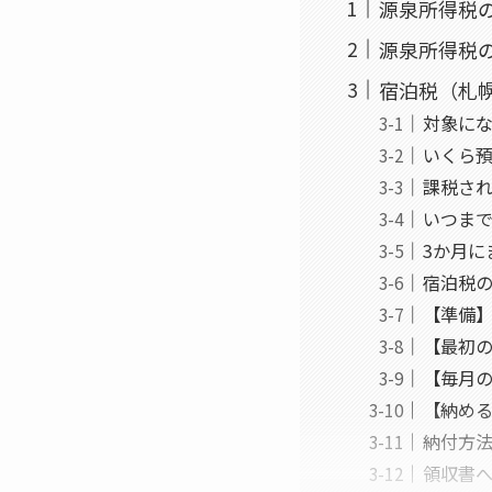
源泉所得税
源泉所得税
宿泊税（札
対象に
いくら
課税さ
いつま
3か月に
宿泊税
【準備】
【最初の
【毎月
【納め
納付方
領収書