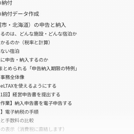
の納付
の納付データ作成
幌市・北海道）の申告と納入
なるのは、どんな施設・どんな宿泊か
預かるのか（税率と計算）
れない宿泊
でに申告・納入するのか
まとめられる「申告納入期限の特例」
の事務全体像
eLTAXを使えるようにする
1回】経営申告書を提出する
の作業】納入申告書を電子申告する
る】電子納税の手順
法と手数料の比較
への表示（消費税に直結します）