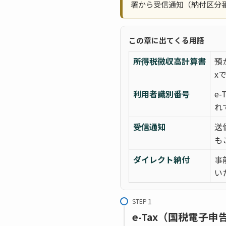
署から受信通知（納付区分
この章に出てくる用語
所得税徴収高計算書
預
x
利用者識別番号
e
れ
受信通知
送
も
ダイレクト納付
事
い
STEP
e-Tax（国税電子