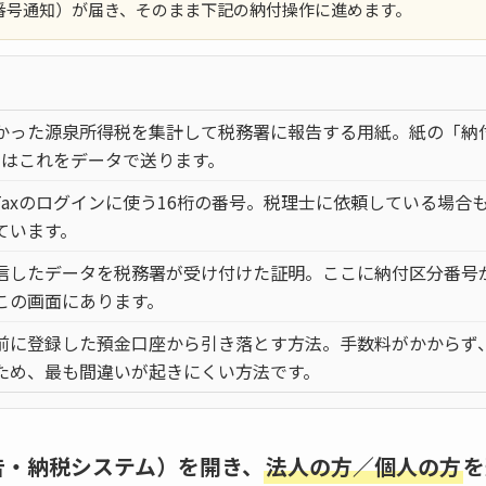
番号通知）が届き、そのまま下記の納付操作に進めます。
かった源泉所得税を集計して税務署に報告する用紙。紙の「納付
ではこれをデータで送ります。
-Taxのログインに使う16桁の番号。税理士に依頼している場合
ています。
信したデータを税務署が受け付けた証明。ここに納付区分番号
この画面にあります。
前に登録した預金口座から引き落とす方法。手数料がかからず
ため、最も間違いが起きにくい方法です。
申告・納税システム）を開き、
法人の方／個人の方
を