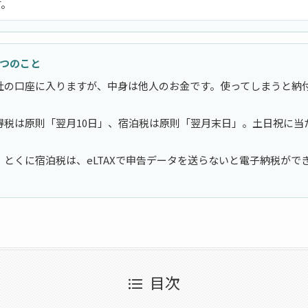
す。
3つのこと
社の口座に入りますが、中身は他人のお金です。使ってしまうと納
得税は原則「翌月10日」、宿泊税は原則「翌月末日」。土日祝に当
。
とくに宿泊税は、eLTAXで申告データを送らないと電子納税がで
。
目次