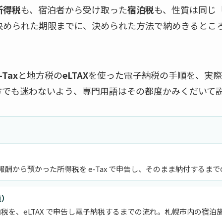
所得税
も、宿泊者から受け取った
宿泊税
も、性質は同じ
決められた期限までに、決められた方法で納めきるとこ
-Tax
と地方税の
eLTAX
を使った電子納税の手順を、実際
方でも迷わないよう、専門用語はその都度かみくだいて
酬から預かった所得税を e-Tax で申告し、そのまま納付するま
道）
泊税を、eLTAX で申告し電子納税するまでの流れ。札幌市内の宿