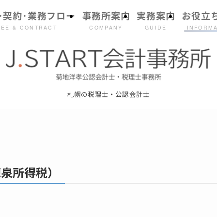
･契約･業務フロー
事務所案内
実務案内
お役立
FEE & CONTRACT
COMPANY
GUIDE
INFORM
札幌の税理士・公認会計士
源泉所得税）