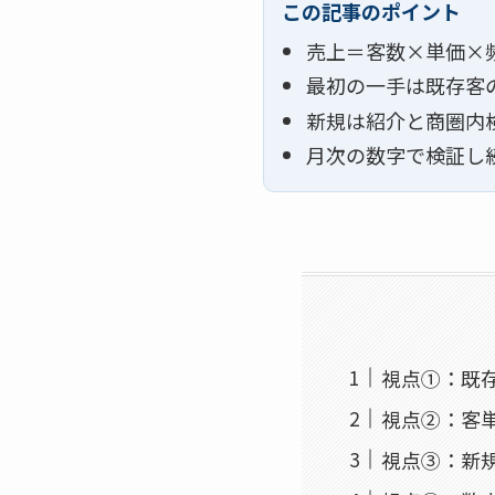
この記事のポイント
売上＝客数×単価×
最初の一手は既存客
新規は紹介と商圏内
月次の数字で検証し
視点①：既
視点②：客
視点③：新