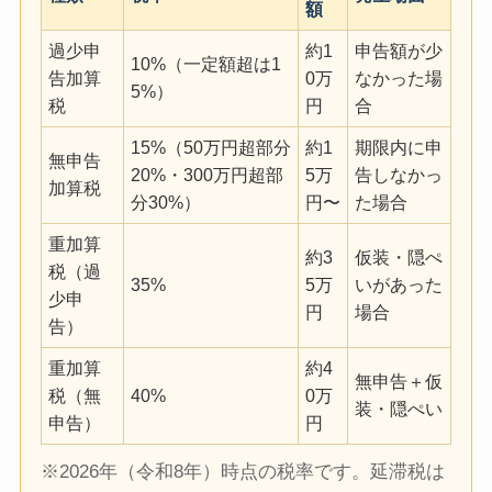
額
過少申
約1
申告額が少
10%（一定額超は1
告加算
0万
なかった場
5%）
税
円
合
15%（50万円超部分
約1
期限内に申
無申告
20%・300万円超部
5万
告しなかっ
加算税
分30%）
円〜
た場合
重加算
約3
仮装・隠ぺ
税（過
35%
5万
いがあった
少申
円
場合
告）
重加算
約4
無申告＋仮
税（無
40%
0万
装・隠ぺい
申告）
円
※2026年（令和8年）時点の税率です。延滞税は