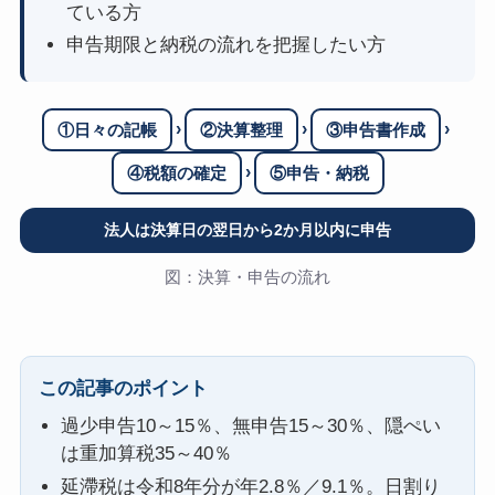
ている方
申告期限と納税の流れを把握したい方
›
›
›
①日々の記帳
②決算整理
③申告書作成
›
④税額の確定
⑤申告・納税
法人は決算日の翌日から2か月以内に申告
図：決算・申告の流れ
この記事のポイント
過少申告10～15％、無申告15～30％、隠ぺい
は重加算税35～40％
延滯税は令和8年分が年2.8％／9.1％。日割り