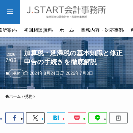
務所案内
初回相談無料
ホーム
業務内容・対応事例
加算税・延滯税の基本知識と修正
2026
7/03
申告の手続きを徹底解説
2024年8月24日
2026年7月3日
税務
税務
ホーム