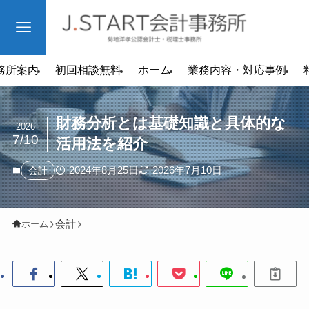
務所案内
初回相談無料
ホーム
業務内容・対応事例
財務分析とは基礎知識と具体的な
2026
7/10
活用法を紹介
2024年8月25日
2026年7月10日
会計
会計
ホーム