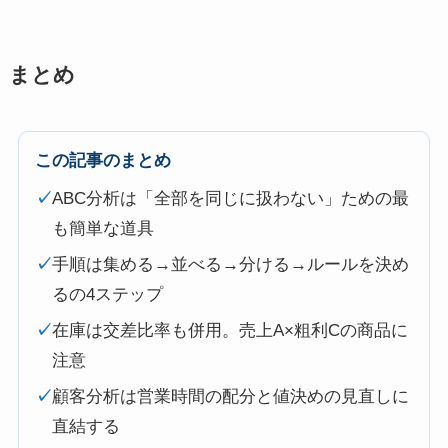
まとめ
この記事のまとめ
✓
ABC分析は「全部を同じに扱わない」ための最
も簡単な道具
✓
手順は集める→並べる→分ける→ルールを決め
るの4ステップ
✓
在庫は交差比率も併用。売上A×粗利Cの商品に
注意
✓
顧客分析は営業時間の配分と値決めの見直しに
直結する