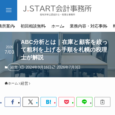
務所案内
初回相談無料
ホーム
業務内容・対応事例
ABC分析とは｜在庫と顧客を絞っ
2026
て粗利を上げる手順を札幌の税理
7/03
士が解説
2024年9月16日
2026年7月3日
経営
経営
ホーム