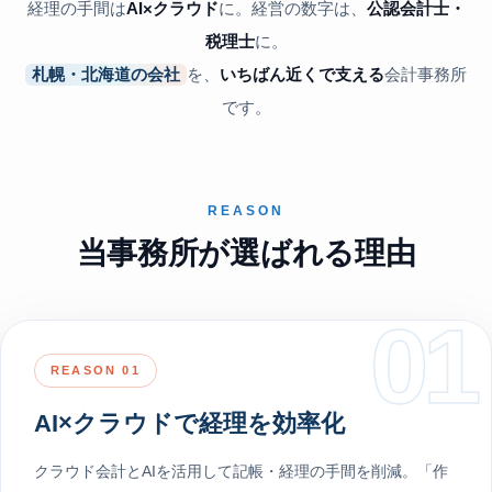
経理の手間は
AI×クラウド
に。経営の数字は、
公認会計士・
税理士
に。
札幌・北海道の会社
を、
いちばん近くで支える
会計事務所
です。
REASON
当事務所が選ばれる理由
01
REASON 01
AI×クラウドで経理を効率化
クラウド会計とAIを活用して記帳・経理の手間を削減。「作