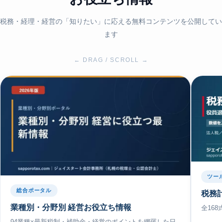
税務・経理・経営の「知りたい」に応える無料コンテンツを公開してい
ます
← DRAG / SCROLL →
ツー
総合ポータル
税務
業種別・分野別 経営お役立ち情報
全16