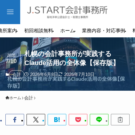
務所案内
初回相談無料
ホーム
業務内容・対応事例
札幌の会計事務所が実践する
2026
7/10
Claude活用の全体像【保存版】
2026年6月8日
2026年7月10日
会計
会計
ホーム