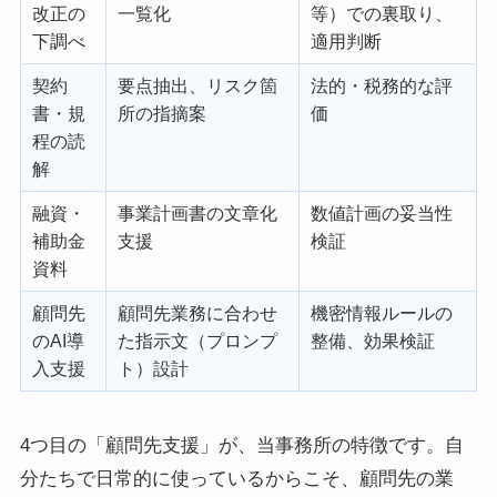
改正の
一覧化
等）での裏取り、
下調べ
適用判断
契約
要点抽出、リスク箇
法的・税務的な評
書・規
所の指摘案
価
程の読
解
融資・
事業計画書の文章化
数値計画の妥当性
補助金
支援
検証
資料
顧問先
顧問先業務に合わせ
機密情報ルールの
のAI導
た指示文（プロンプ
整備、効果検証
入支援
ト）設計
4つ目の「顧問先支援」が、当事務所の特徴です。自
分たちで日常的に使っているからこそ、顧問先の業