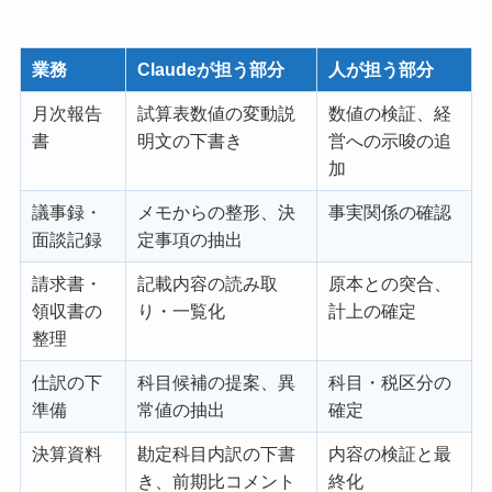
業務
Claudeが担う部分
人が担う部分
月次報告
試算表数値の変動説
数値の検証、経
書
明文の下書き
営への示唆の追
加
議事録・
メモからの整形、決
事実関係の確認
面談記録
定事項の抽出
請求書・
記載内容の読み取
原本との突合、
領収書の
り・一覧化
計上の確定
整理
仕訳の下
科目候補の提案、異
科目・税区分の
準備
常値の抽出
確定
決算資料
勘定科目内訳の下書
内容の検証と最
き、前期比コメント
終化