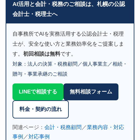
AI活用と会計・税務のご相談は、札幌の公認
会計士・税理士へ
自事務所でAIを実務活用する公認会計士・税理
士が、安全な使い方と業務効率化をご提案しま
す。
初回相談は無料
です。
対象：法人の決算・税務顧問／個人事業主／相続・
贈与・事業承継のご相談
LINEで相談する
無料相談フォーム
料金・契約の流れ
関連ページ：
会計・税務顧問
／
業務内容・対応
事例
／
対応事例