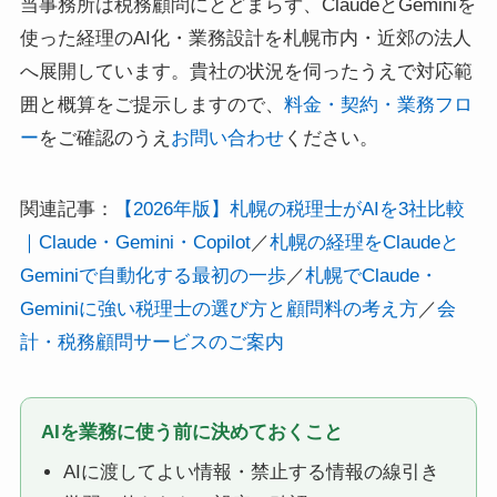
当事務所は税務顧問にとどまらず、ClaudeとGeminiを
使った経理のAI化・業務設計を札幌市内・近郊の法人
へ展開しています。貴社の状況を伺ったうえで対応範
囲と概算をご提示しますので、
料金・契約・業務フロ
ー
をご確認のうえ
お問い合わせ
ください。
関連記事：
【2026年版】札幌の税理士がAIを3社比較
｜Claude・Gemini・Copilot
／
札幌の経理をClaudeと
Geminiで自動化する最初の一歩
／
札幌でClaude・
Geminiに強い税理士の選び方と顧問料の考え方
／
会
計・税務顧問サービスのご案内
AIを業務に使う前に決めておくこと
AIに渡してよい情報・禁止する情報の線引き