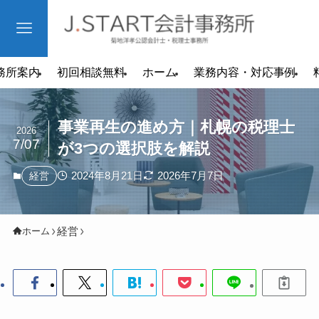
務所案内
初回相談無料
ホーム
業務内容・対応事例
事業再生の進め方｜札幌の税理士
2026
7/07
が3つの選択肢を解説
2024年8月21日
2026年7月7日
経営
経営
ホーム