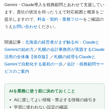
Gemini・Claude導入を税務顧問とあわせて支援してい
ます。貴社の状況を伺ったうえで対応範囲と概算をご
提示しますので、
料金・契約・業務フロー
をご確認の
うえ
お問い合わせ
ください。
関連記事：
北海道の経営者がまず触るAI：Claudeと
Geminiの始め方
／
札幌の会計事務所が実践するClaude
活用の全体像【保存版】
／
札幌の経理をClaudeと
Geminiで自動化する最初の一歩
／
会計・税務顧問サー
ビスのご案内
AIを業務に使う前に決めておくこと
AIに渡してよい情報・禁止する情報の線引き
学習に使われない設定の確認