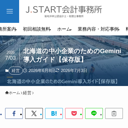
務所案内
初回相談無料
ホーム
業務内容・対応事例
北海道の中小企業のためのGemini
2026
7/03
導入ガイド【保存版】
2026年6月8日
2026年7月3日
経営
経営
ホーム