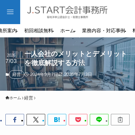
務所案内
初回相談無料
ホーム
業務内容・対応事例
一人会社のメリットとデメリット
2026
7/03
を徹底解説する方法
2024年9月7日
2026年7月3日
経営
経営
ホーム