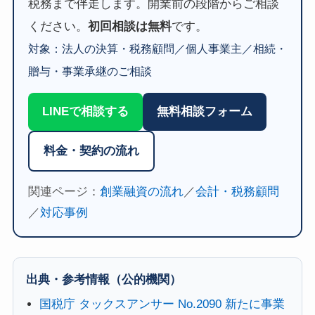
税務まで伴走します。開業前の段階からご相談
ください。
初回相談は無料
です。
対象：法人の決算・税務顧問／個人事業主／相続・
贈与・事業承継のご相談
LINEで相談する
無料相談フォーム
料金・契約の流れ
関連ページ：
創業融資の流れ
／
会計・税務顧問
／
対応事例
出典・参考情報（公的機関）
国税庁 タックスアンサー No.2090 新たに事業