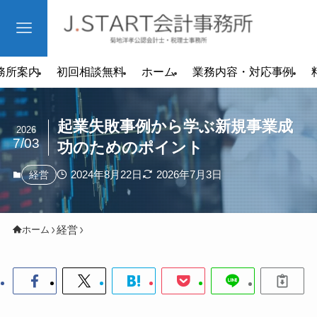
務所案内
初回相談無料
ホーム
業務内容・対応事例
起業失敗事例から学ぶ新規事業成
2026
7/03
功のためのポイント
2024年8月22日
2026年7月3日
経営
経営
ホーム