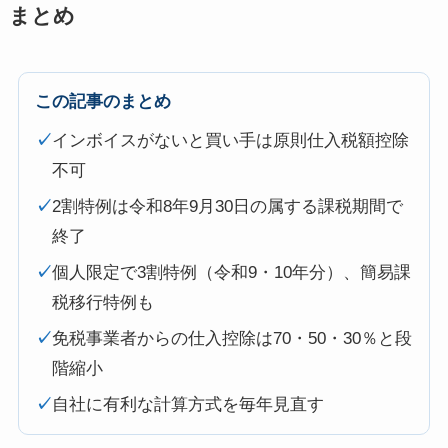
まとめ
この記事のまとめ
✓
インボイスがないと買い手は原則仕入税額控除
不可
✓
2割特例は令和8年9月30日の属する課税期間で
終了
✓
個人限定で3割特例（令和9・10年分）、簡易課
税移行特例も
✓
免税事業者からの仕入控除は70・50・30％と段
階縮小
✓
自社に有利な計算方式を毎年見直す