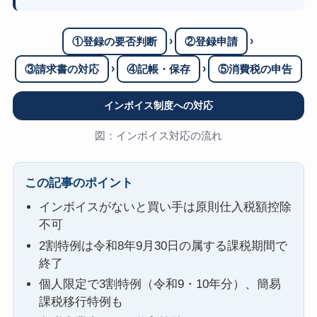
›
›
①登録の要否判断
②登録申請
›
›
③請求書の対応
④記帳・保存
⑤消費税の申告
インボイス制度への対応
図：インボイス対応の流れ
この記事のポイント
インボイスがないと買い手は原則仕入税額控除
不可
2割特例は令和8年9月30日の属する課税期間で
終了
個人限定で3割特例（令和9・10年分）、簡易
課税移行特例も