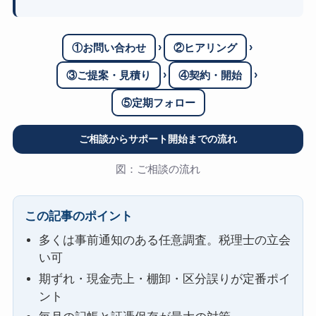
›
›
①お問い合わせ
②ヒアリング
›
›
③ご提案・見積り
④契約・開始
⑤定期フォロー
ご相談からサポート開始までの流れ
図：ご相談の流れ
この記事のポイント
多くは事前通知のある任意調査。税理士の立会
い可
期ずれ・現金売上・棚卸・区分誤りが定番ポイ
ント