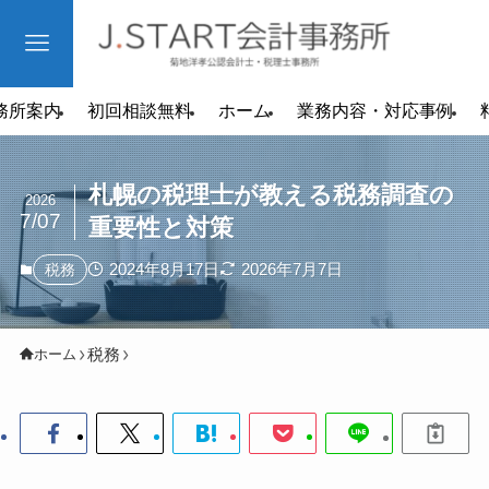
務所案内
初回相談無料
ホーム
業務内容・対応事例
札幌の税理士が教える税務調査の
2026
7/07
重要性と対策
2024年8月17日
2026年7月7日
税務
税務
ホーム