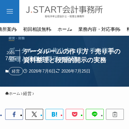
務所案内
初回相談無料
ホーム
業務内容・対応事例
データルームの作り方：売り手の
2026
7/25
資料整理と段階的開示の実務
2026年7月6日
2026年7月25日
経営
経営
ホーム