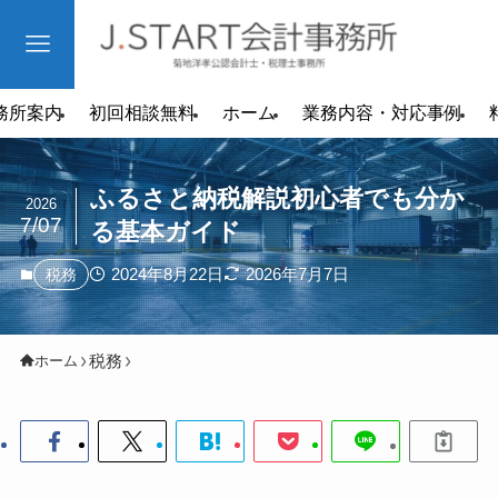
務所案内
初回相談無料
ホーム
業務内容・対応事例
ふるさと納税解説初心者でも分か
2026
7/07
る基本ガイド
2024年8月22日
2026年7月7日
税務
税務
ホーム