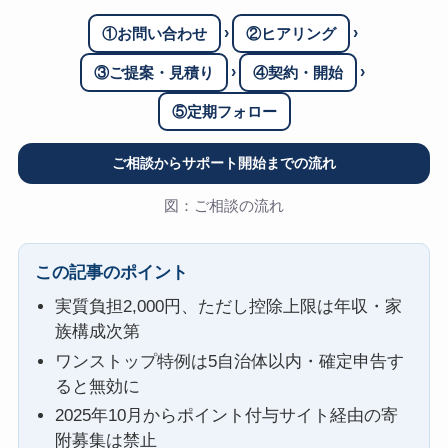
›
›
①お問い合わせ
②ヒアリング
›
›
③ご提案・見積り
④契約・開始
⑤定期フォロー
ご相談からサポート開始までの流れ
図：ご相談の流れ
この記事のポイント
実質負担2,000円、ただし控除上限は年収・家
族構成次第
ワンストップ特例は5自治体以内・確定申告す
ると無効に
2025年10月からポイント付与サイト経由の寄
附募集は禁止