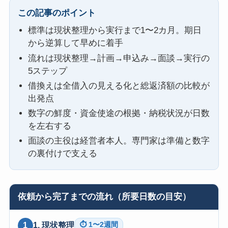
この記事のポイント
標準は現状整理から実行まで1〜2カ月。期日
から逆算して早めに着手
流れは現状整理→計画→申込み→面談→実行の
5ステップ
借換えは全借入の見える化と総返済額の比較が
出発点
数字の鮮度・資金使途の根拠・納税状況が日数
を左右する
面談の主役は経営者本人。専門家は準備と数字
の裏付けで支える
依頼から完了までの流れ（所要日数の目安）
1. 現状整理
1
⏱ 1〜2週間