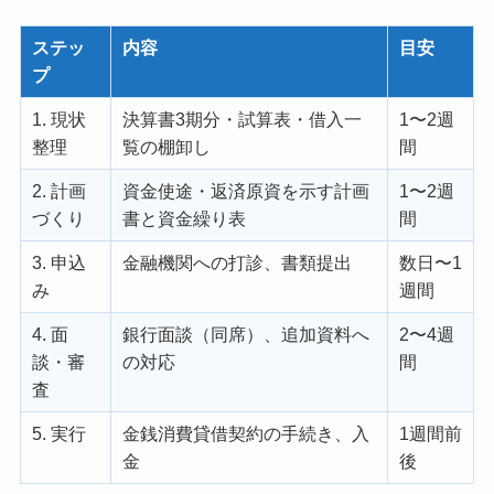
ステッ
内容
目安
プ
1. 現状
決算書3期分・試算表・借入一
1〜2週
整理
覧の棚卸し
間
2. 計画
資金使途・返済原資を示す計画
1〜2週
づくり
書と資金繰り表
間
3. 申込
金融機関への打診、書類提出
数日〜1
み
週間
4. 面
銀行面談（同席）、追加資料へ
2〜4週
談・審
の対応
間
査
5. 実行
金銭消費貸借契約の手続き、入
1週間前
金
後