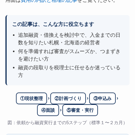
用面は
費用の内訳と相場の記事
をご覧ください。
この記事は、こんな方に役立ちます
追加融資・借換えを検討中で、入金までの日
数を知りたい札幌・北海道の経営者
何を準備すれば審査がスムーズか、つまずき
を避けたい方
融資の段取りを税理士に任せるか迷っている
方
›
›
›
①現状整理
②計画づくり
③申込み
›
④面談
⑤審査・実行
図：依頼から融資実行までの5ステップ（標準１〜２カ月）