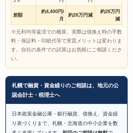
5％
円
円
約4,400円/
約26万円
差額
約26万円減
月
減
※元利均等返済での概算。実際は借換え時の手数
料・保証料・印紙代等で実質メリットは変わりま
す。自社の条件での試算はお気軽にご相談くださ
い。
札幌で融資・資金繰りのご相談は、地元の公
認会計士・税理士へ
日本政策金融公庫・銀行融資、借換え、資金繰
り表づくりまで、札幌・北海道の中小企業を数
多く支援しています。
初回のご相談は無料
で