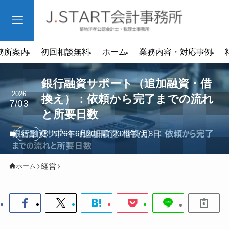
務所案内
初回相談無料
ホーム
業務内容・対応事例
銀行融資サポート（追加融資・借
2026
換え）：依頼から完了までの流れ
7/03
と所要日数
2026年6月20日
2026年7月3日
経営
経営
ホーム