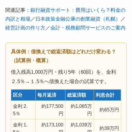
関連記事：
銀行融資サポート：費用はいくら？料金の
内訳と相場
／
日本政策金融公庫の創業融資（札幌）
／
経営計画の作り方
／
会計・税務顧問サービスのご案内
具体例：借換えで総返済額はどれだけ変わる？
（試算例・概算）
借入残高1,000万円・残り5年（60回）を、金利
２.5％→１.5％へ借換えた場合の試算です。
区分
毎月返済
総返済額
利息合計
金利 2.
約177,500
約1,065万
約65万円
5％
円
円
金利 1.
約173,100
約1,039万
約39万円