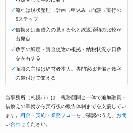
✓
流れは現状整理→計画→申込み→面談→実行の
5ステップ
✓
借換えは全借入の見える化と総返済額の比較が
出発点
✓
数字の鮮度・資金使途の根拠・納税状況が日数
を左右する
✓
面談の主役は経営者本人。専門家は準備と数字
の裏付けで支える
当事務所（札幌市）は、税務顧問と一体で追加融資・
借換えの準備から実行後の報告体制までを支援してい
ます。
料金・契約・業務フロー
をご確認のうえ、
お問
い合わせ
ください。