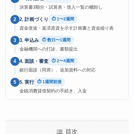
決算書3期分・試算表・借入一覧の棚卸し
2. 計画づくり
2
⏱ 1〜2週間
資金使途・返済原資を示す計画書と資金繰り表
3. 申込み
3
⏱ 数日〜1週間
金融機関への打診、書類提出
4. 面談・審査
4
⏱ 2〜4週間
銀行面談（同席）、追加資料への対応
5. 実行
5
⏱ 1週間前後
金銭消費貸借契約の手続き、入金
目次