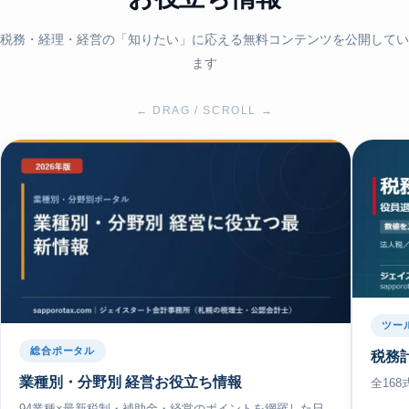
税務・経理・経営の「知りたい」に応える無料コンテンツを公開してい
ます
← DRAG / SCROLL →
ツー
総合ポータル
税務
業種別・分野別 経営お役立ち情報
全16