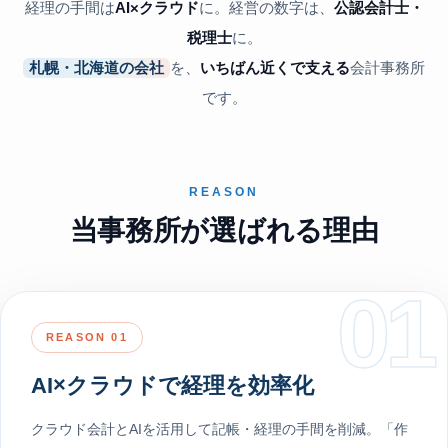
経理の手間は
AI×クラウド
に。経営の数字は、
公認会計士・
税理士
に。
札幌・北海道の会社
を、
いちばん近くで支える
会計事務所
です。
REASON
当事務所が選ばれる理由
01
REASON 01
AI×クラウドで経理を効率化
クラウド会計とAIを活用して記帳・経理の手間を削減。「作