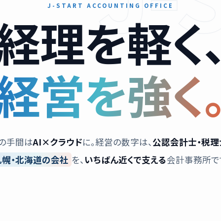
J-START ACCOUNTING OFFICE
経理を軽く
経営を強く
の手間は
AI×クラウド
に。経営の数字は、
公認会計士・税理
札幌・北海道の会社
を、
いちばん近くで支える
会計事務所で