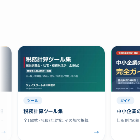
ツール
ガイド
税務計算ツール集
中小企業の経理 
全168式・令和8年対応。その場で概算
仕訳例750組・全11
→