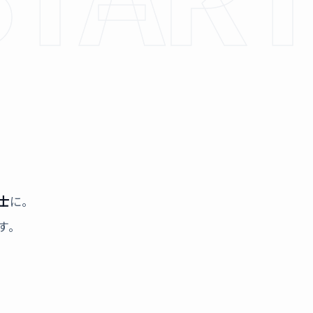
、
。
士
に。
す。