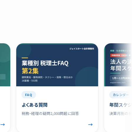
FAQ
カレンダー
よくある質問
年間スケジュール
税務・経理の疑問2,000問超に回答
決算月別の税務・社
→