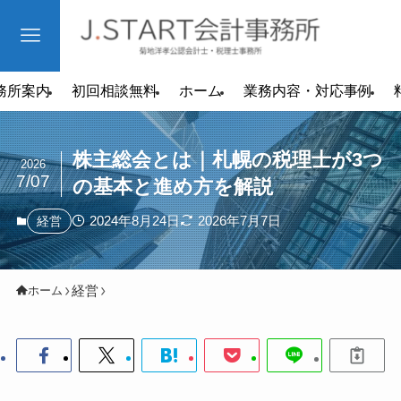
務所案内
初回相談無料
ホーム
業務内容・対応事例
株主総会とは｜札幌の税理士が3つ
2026
7/07
の基本と進め方を解説
2024年8月24日
2026年7月7日
経営
経営
ホーム