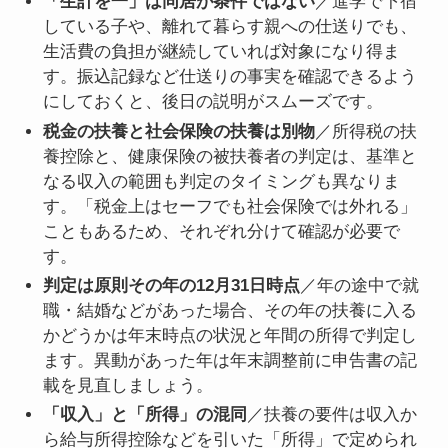
「生計を一」は同居が条件ではない
／進学で下宿
している子や、離れて暮らす親への仕送りでも、
生活費の負担が継続していれば対象になり得ま
す。振込記録など仕送りの事実を確認できるよう
にしておくと、後日の説明がスムーズです。
税金の扶養と社会保険の扶養は別物
／所得税の扶
養控除と、健康保険の被扶養者の判定は、基準と
なる収入の範囲も判定のタイミングも異なりま
す。「税金上はセーフでも社会保険では外れる」
こともあるため、それぞれ分けて確認が必要で
す。
判定は原則その年の12月31日時点
／年の途中で就
職・結婚などがあった場合、その年の扶養に入る
かどうかは年末時点の状況と年間の所得で判定し
ます。異動があった年は年末調整前に申告書の記
載を見直しましょう。
「収入」と「所得」の混同
／扶養の要件は収入か
ら給与所得控除などを引いた「所得」で定められ