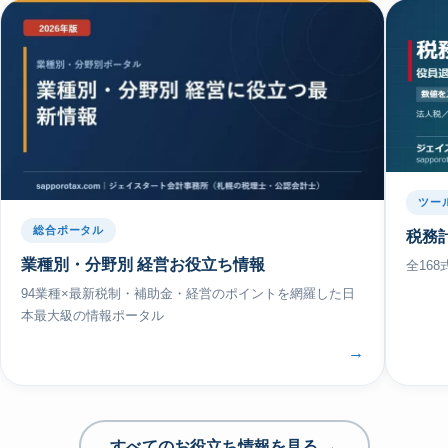
ツー
総合ポータル
税務
業種別・分野別 経営お役立ち情報
全16
94業種×最新税制・補助金・経営のポイントを網羅した日
本最大級の情報ポータル
→
すべてのお役立ち情報を見る →