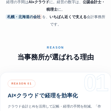
経理の手間は
AI×クラウド
に。経営の数字は、
公認会計士・
税理士
に。
札幌・北海道の会社
を、
いちばん近くで支える
会計事務所
です。
REASON
当事務所が選ばれる理由
01
REASON 01
AI×クラウドで経理を効率化
クラウド会計とAIを活用して記帳・経理の手間を削減。「作