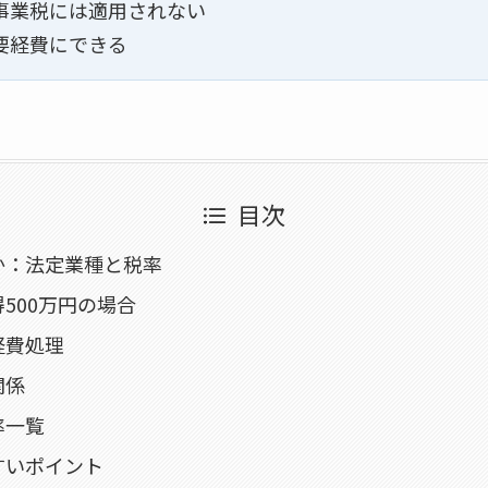
事業税には適用されない
要経費にできる
目次
か：法定業種と税率
500万円の場合
経費処理
関係
率一覧
すいポイント