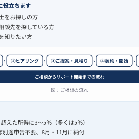
に役立ちます
士をお探しの方
相談先を探している方
を知りたい方
›
›
›
›
②ヒアリング
③ご提案・見積り
④契約・開始
ご相談からサポート開始までの流れ
図：ご相談の流れ
を超えた所得に3～5％（多くは5％）
別途申告不要、8月・11月に納付