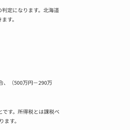
の判定になります。北海道
きます。
（500万円－290万
とです。所得税とは課税ベ
ります。