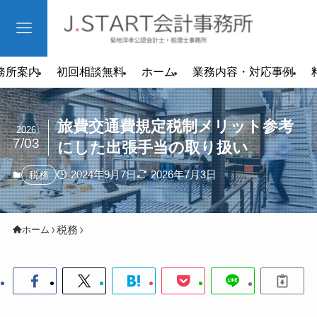
務所案内
初回相談無料
ホーム
業務内容・対応事例
旅費交通費規定税制メリット参考
2026
7/03
にした出張手当の取り扱い
2024年9月7日
2026年7月3日
税務
税務
ホーム