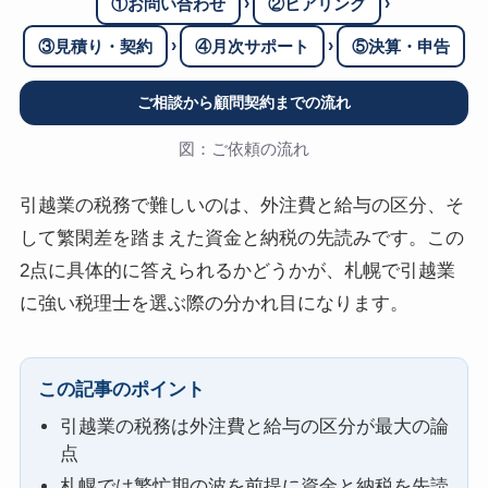
›
›
①お問い合わせ
②ヒアリング
›
›
③見積り・契約
④月次サポート
⑤決算・申告
ご相談から顧問契約までの流れ
図：ご依頼の流れ
引越業の税務で難しいのは、外注費と給与の区分、そ
して繁閑差を踏まえた資金と納税の先読みです。この
2点に具体的に答えられるかどうかが、札幌で引越業
に強い税理士を選ぶ際の分かれ目になります。
この記事のポイント
引越業の税務は外注費と給与の区分が最大の論
点
札幌では繁忙期の波を前提に資金と納税を先読