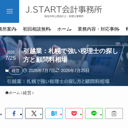
務所案内
初回相談無料
ホーム
業務内容・対応事例
引越業：札幌で強い税理士の探し
2026
7/25
方と顧問料相場
2026年7月7日
2026年7月25日
経営
経営
ホーム