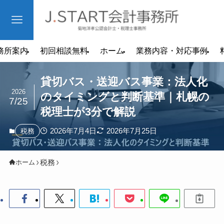
務所案内
初回相談無料
ホーム
業務内容・対応事例
貸切バス・送迎バス事業：法人化
2026
のタイミングと判断基準｜札幌の
7/25
税理士が3分で解説
2026年7月4日
2026年7月25日
税務
税務
ホーム