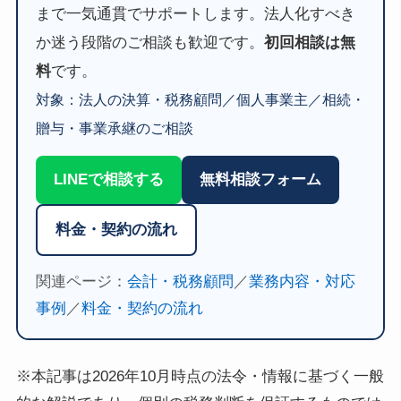
まで一気通貫でサポートします。法人化すべき
か迷う段階のご相談も歓迎です。
初回相談は無
料
です。
対象：法人の決算・税務顧問／個人事業主／相続・
贈与・事業承継のご相談
LINEで相談する
無料相談フォーム
料金・契約の流れ
関連ページ：
会計・税務顧問
／
業務内容・対応
事例
／
料金・契約の流れ
※本記事は2026年10月時点の法令・情報に基づく一般